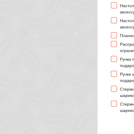
Настол
аксесс
Настол
аксесс
Плани
Распро
ограни
Ручки 
подар
Ручки 
подар
Стержн
шарик
Стержн
шарик