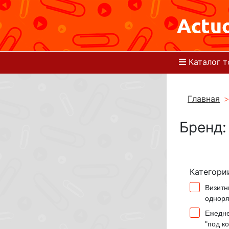
Каталог т
Главная
Бренд:
Категори
Визитн
однор
Ежедне
"под ко