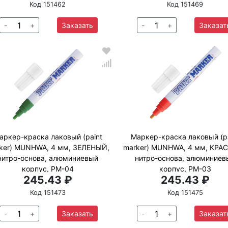
Код 151462
Код 151469
-
+
Заказать
-
+
Заказат
аркер-краска лаковый (paint
Маркер-краска лаковый (p
ker) MUNHWA, 4 мм, ЗЕЛЕНЫЙ,
marker) MUNHWA, 4 мм, КРА
нитро-основа, алюминиевый
нитро-основа, алюминиев
корпус, PM-04
корпус, PM-03
245.43 ₽
245.43 ₽
Код 151473
Код 151475
-
+
Заказать
-
+
Заказат