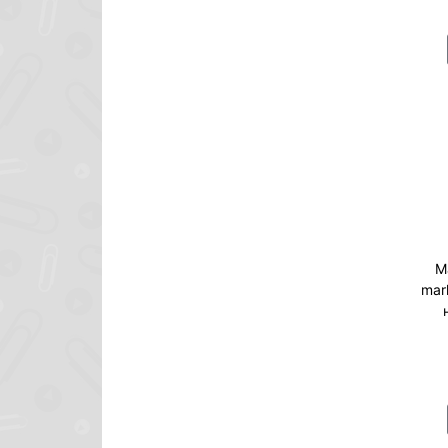
М
mar