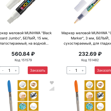
ркер меловой MUNHWA "Black
Маркер меловой MUNHWA "C
oard Jumbo", БЕЛЫЙ, 15 мм,
Marker", 3 мм, БЕЛЫЙ,
лагостираемый, на водной...
сухостираемый, для гладки
560.84 ₽
232.69 ₽
Код 151579
Код 151482
-
+
Заказать
-
+
Заказат