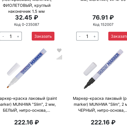
ФИОЛЕТОВЫЙ, круглый
наконечник 1,5 мм
32.45 ₽
76.91 ₽
Код 0-235087
Код 152007
-
+
Заказать
-
+
Заказат
аркер-краска лаковый (paint
Маркер-краска лаковый (p
arker) MUNHWA "Slim", 2 мм,
marker) MUNHWA "Slim", 2 
БЕЛЫЙ, нитро-основа,...
ЧЕРНЫЙ, нитро-основа,..
222.16 ₽
222.16 ₽