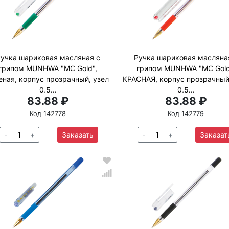
учка шариковая масляная с
Ручка шариковая масляна
грипом MUNHWA "MC Gold",
грипом MUNHWA "MC Gold
еная, корпус прозрачный, узел
КРАСНАЯ, корпус прозрачный
0,5...
0,5...
83.88 ₽
83.88 ₽
Код 142778
Код 142779
-
+
Заказать
-
+
Заказат