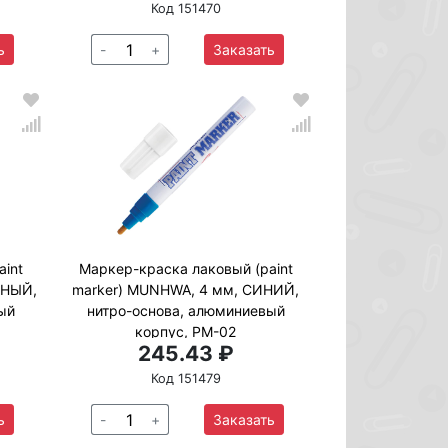
Код 151470
ь
-
+
Заказать
aint
Маркер-краска лаковый (paint
СНЫЙ,
marker) MUNHWA, 4 мм, СИНИЙ,
ый
нитро-основа, алюминиевый
корпус, PM-02
245.43 ₽
Код 151479
ь
-
+
Заказать