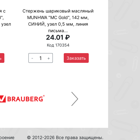
я с
Стержень шариковый масляный
",
MUNHWA "MC Gold", 142 мм,
 узел
СИНИЙ, узел 0,5 мм, линия
письма...
24.01 ₽
Код 170354
ь
-
+
Заказать
Next
троение
© 2012-2026 Все права защищены.