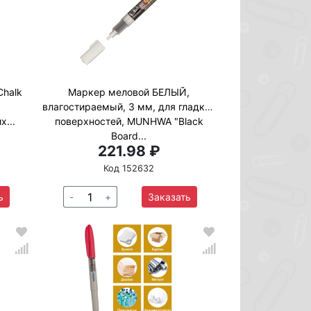
halk
Маркер меловой БЕЛЫЙ,
влагостираемый, 3 мм, для гладких
х...
поверхностей, MUNHWA "Black
Board...
221.98 ₽
Код 152632
ь
-
+
Заказать