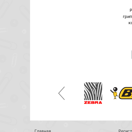
Р
гри
к
Previous
Главная
Регист