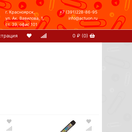
г. Красноярск,
+7 (391)228-86-95
ул. Ак. Вавилова, 1,
info@actuon.ru
ст. 39, офис 101
страция
0
₽ (
0
)