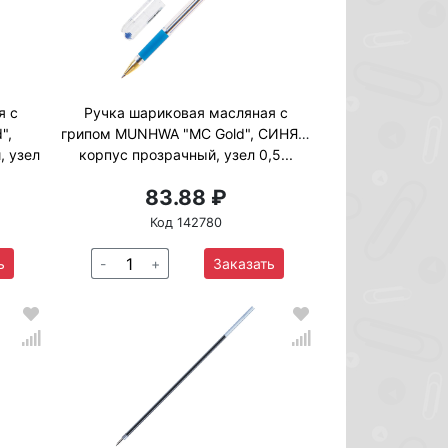
я с
Ручка шариковая масляная с
",
грипом MUNHWA "MC Gold", СИНЯЯ,
, узел
корпус прозрачный, узел 0,5...
83.88 ₽
Код 142780
ь
-
+
Заказать