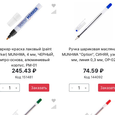
аркер-краска лаковый (paint
Ручка шариковая маслян
rker) MUNHWA, 4 мм, ЧЕРНЫЙ,
MUNHWA "Option", СИНЯЯ, уз
нитро-основа, алюминиевый
мм, линия 0,3 мм, OP-0
корпус, PM-01
245.43 ₽
74.59 ₽
Код 151481
Код 144092
-
+
Заказать
-
+
Заказат