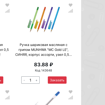
ая
Ручка шариковая масляная с
ел 0,5
грипом MUNHWA "MC Gold LE",
2
СИНЯЯ, корпус ассорти, узел 0,5...
83.88 ₽
Код 143648
ь
-
+
Заказать