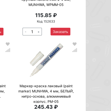
MUNHWA, WPMM-05
115.85 ₽
Код 152633
ь
-
+
Заказать
aint
Маркер-краска лаковый (paint
мм,
marker) MUNHWA, 4 мм, БЕЛЫЙ,
.
нитро-основа, алюминиевый
корпус, PM-05
245.43 ₽