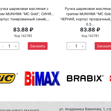
учка шариковая масляная с
Ручка шариковая масляна
пом MUNHWA "MC Gold", СИНЯЯ,
грипом MUNHWA "MC Gold
орпус тонированный синий,...
ЧЕРНАЯ, корпус прозрачный,
0,5...
83.88 ₽
83.88 ₽
Код 142785
Код 142781
-
+
Заказать
-
+
Заказат
ул. Академика Вавилова, 1, с
рация нового аккаунта