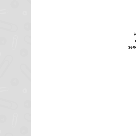
Р
зел