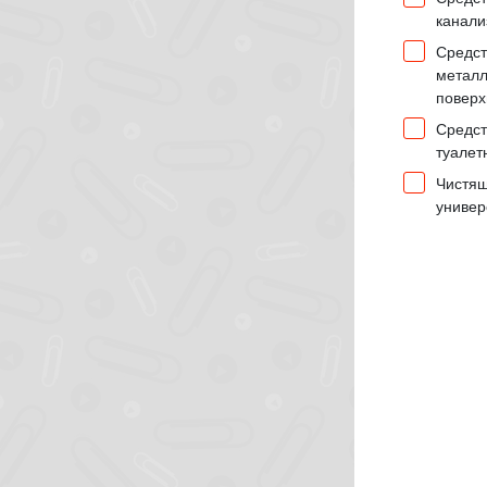
канали
Средст
металл
поверх
Средст
туалет
Чистящ
униве