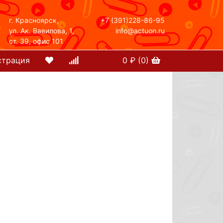
г. Красноярск,
+7 (391)228-86-95
ул. Ак. Вавилова, 1,
info@actuon.ru
ст. 39, офис 101
страция
0
₽ (
0
)